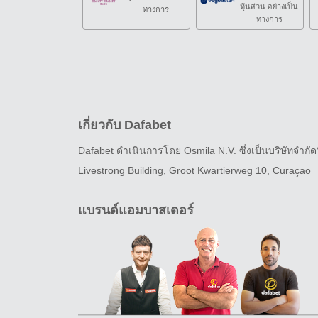
หุ้นส่วน อย่างเป็น
ทางการ
ทางการ
เกี่ยวกับ Dafabet
Dafabet ดำเนินการโดย Osmila N.V. ซึ่งเป็นบริษัทจำกัดที
Livestrong Building, Groot Kwartierweg 10, Curaçao
แบรนด์แอมบาสเดอร์