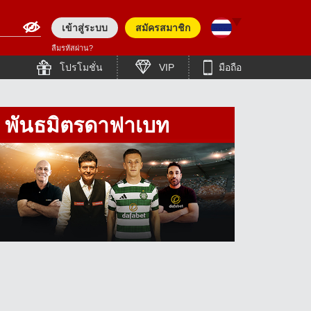
เข้าสู่ระบบ
สมัครสมาชิก
ลืมรหัสผ่าน?
English (Asia)
हिन्दी
โปรโมชั่น
VIP
มือถือ
English (Europe)
తెలుగు
Bengali (India)
简体中文
พันธมิตรดาฟาเบท
Tiếng Việt
English (Pakistan)
Bahasa Indonesia
English (Bangladesh)
Bengali (Bangladesh)
日本語
Polish
한국어
English
Español