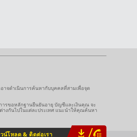
าอาจดำเนินการค้นหากับบุคคลที่สามเพื่อจุด
นการขอหลักฐานยืนยันอายุ บัญชีและเงินคุณ จะ
แตกต่างกันไปในแต่ละประเทศ แนะนำให้คุณค้นหา
วน์โหลด &
ติดต่อเรา