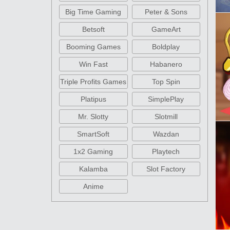
Big Time Gaming
Peter & Sons
Betsoft
GameArt
Booming Games
Boldplay
Win Fast
Habanero
Triple Profits Games
Top Spin
Platipus
SimplePlay
Mr. Slotty
Slotmill
SmartSoft
Wazdan
1x2 Gaming
Playtech
Kalamba
Slot Factory
Anime