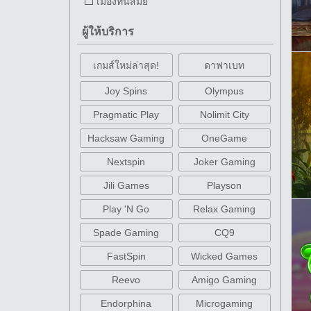
เมืองทันสมัย
ผู้ให้บริการ
เกมส์ใหม่ล่าสุด!
ดาฟาเบท
Joy Spins
Olympus
Pragmatic Play
Nolimit City
Hacksaw Gaming
OneGame
Nextspin
Joker Gaming
Jili Games
Playson
Play 'N Go
Relax Gaming
Spade Gaming
CQ9
FastSpin
Wicked Games
Reevo
Amigo Gaming
Endorphina
Microgaming