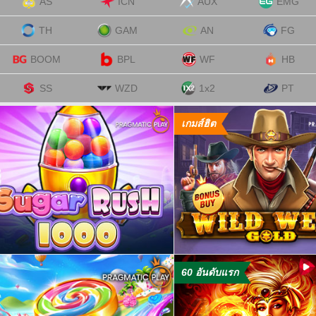
AS
ICN
AUX
EMG
TH
GAM
AN
FG
BOOM
BPL
WF
HB
SS
WZD
1x2
PT
เกมส์ฮิต
Sugar Rush 1000
Wild West Gol
เล่นตอนนี้
เล่นตอนนี้
60 อันดับแรก
Candy Rush
Dragoness