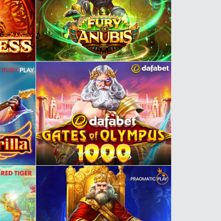
เล่นตอนนี้
Dafabet Gates of Olympus 1000
เล่นตอนนี้
Hand of Midas 2