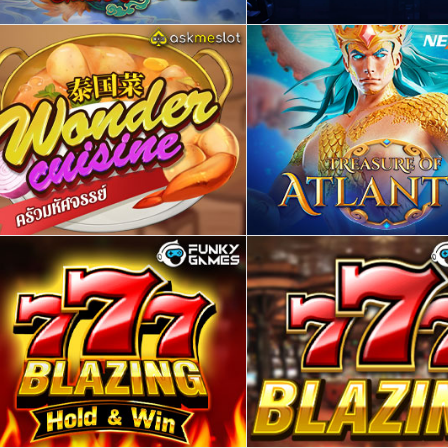
Wonder Cuisine
Treasure of Atlan
เล่นตอนนี้
เล่นตอนนี้
777 Blazing Hold and Win
777 Blazing
เล่นตอนนี้
เล่นตอนนี้