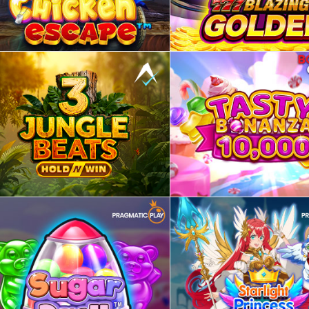
3 Jungle Beats
Tasty Bonanza 10
เล่นตอนนี้
เล่นตอนนี้
Sugar Rush
Starlight Princess 
เล่นตอนนี้
เล่นตอนนี้