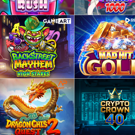
Backstreet Mayhem
Mad Hit Gold
เล่นตอนนี้
เล่นตอนนี้
Dragon Chi’s Quest 2
Crypto Crown 4
เล่นตอนนี้
เล่นตอนนี้