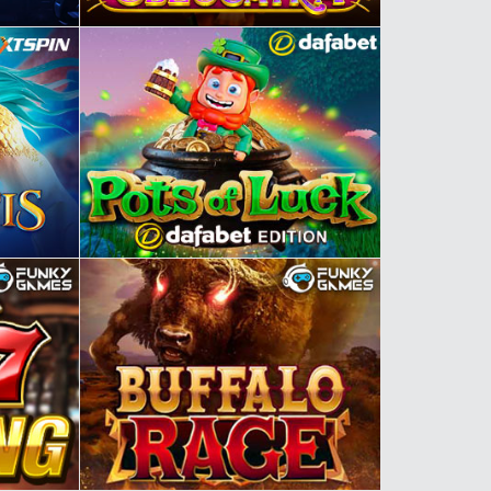
tis
Pots of Luck Dafabet Edition
เล่นตอนนี้
Buffalo Rage
เล่นตอนนี้