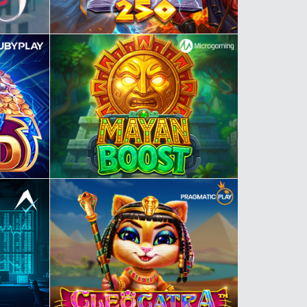
Mayan Boost
เล่นตอนนี้
0
Cleocatra
เล่นตอนนี้