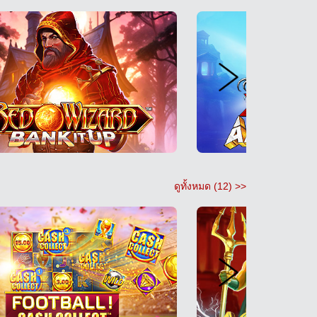
d Wizard: Bank It Up™
Age of the Gods
ดูทั้งหมด (
12
) >>
Football! Cash Collect
Age Of Th