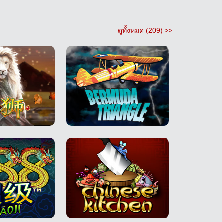
ดูทั้งหมด (
209
) >>
i Shi
Bermuda Triangle
ji 888
Chinese Kitchen