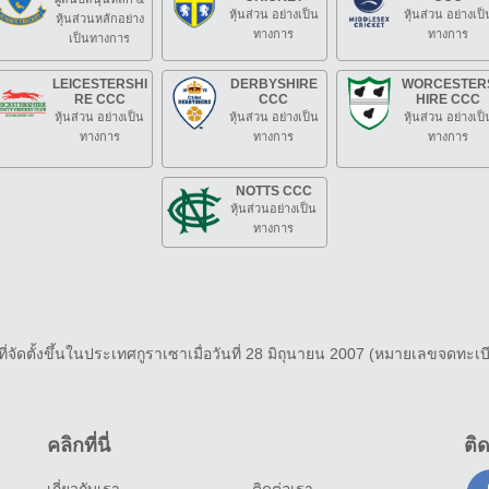
หุ้นส่วน อย่างเป็น
หุ้นส่วน อย่างเป็
หุ้นส่วนหลักอย่าง
ทางการ
ทางการ
เป็นทางการ
LEICESTERSHI
DERBYSHIRE
WORCESTER
RE CCC
CCC
HIRE CCC
หุ้นส่วน อย่างเป็น
หุ้นส่วน อย่างเป็น
หุ้นส่วน อย่างเป็
ทางการ
ทางการ
ทางการ
NOTTS CCC
หุ้นส่วนอย่างเป็น
ทางการ
่จัดตั้งขึ้นในประเทศกูราเซาเมื่อวันที่ 28 มิถุนายน 2007 (หมายเลขจดทะเบี
คลิกที่นี่
ติ
เกี่ยวกับเรา
ติดต่อเรา