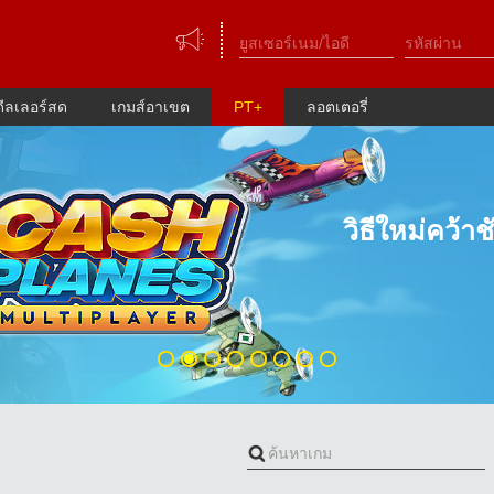
ดีลเลอร์สด
เกมส์อาเขต
PT+
ลอตเตอรี่
โ
วิธีใหม่คว้
เพิ่
โบนั
โบน
รับโบนัส