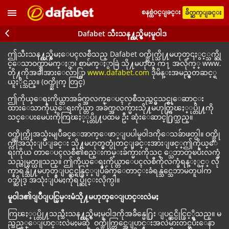
စနစ္ထဲဝင္ျခင္း
ခ်ိတ္ဆက္ျခင္း
Dafabet သီးသန႔္တည္ရွိမႈမူဝါဒ
ဤသီးသန႔္တည္ရွိမႈေပၚလစီသည္ Dafabet ဝက္ဘ္ဆိုက္သို႔မဟုတ္၎ႏွင့္သက္ဆို
င္ေသာဝက္ဘ္စာမ်က္ႏွာ၊ စာမ်က္ႏွာခြဲ သို႔မဟုတ္ က႑ အလိုက္္ www.
တို႔ကိုအခါအားေလ်ာ္စြာ
www.dafabet.com
ဒိုမိန္းအမည္မွတဆင့္ရ
ယူႏိုင္သည္။ (ဝက္ဘ္ဆိုက္ တြင္)
ဤကိုယ္ေရးကိုယ္တာအခ်က္အလက္ေပၚလစီသည္သင္မွသင္စုေဆာင္း
ထားေသာကိုယ္ေရးကိုယ္တာ အခ်က္အလက္မ်ားသို႔မဟုတ္ကြၽႏ္ုပ္တို႔ကို
သင္ေပးမေပးကိုကြၽႏ္ုပ္တို႔ပထမ ဦး ဆုံးေဆာင္႐ြက္သည္။
ဝက္ဘ္ဆိုက္ကိုအသုံးမျပဳခင္ေအာက္ေဖာ္ျပပါမူဝါဒကိုေသခ်ာဖတ္ပါ။ ဝက္ဘ္ဆို
က္ကိုအသုံးျပဳျခင္း သို႔မဟုတ္မွတ္ပုံတင္ျခင္းအားျဖင့္ဤကိုယ္ေ
ရးကိုယ တာေပၚလစီ၏စည္းကမ္းခ်က္မ်ားကိုသင္ ္သေဘာတူၿပီးလက္ခံ
သည္ဟုမွတ္ယူသည္။ ဤကိုယ္ေရးကိုယ္တာေပၚလစီကိုလက္ခံရန္ႏွင့္ လို
က္နာရန္သို႔မဟုတ္ျပင္ဆင္ရန္ခြင့္ျပဳခ်က္ေတာင္းခံရန္သင္သေဘာမတူပါက
၀ဘ္ဆိုဒ္ အသုံးျပဳမႈကိုရပ္ဆိုင္းလိုက္ပါ။
မူဝါဒ၏ျပဳျပင္မြမ္းမံသို႔မဟုတ္ေျပာင္းလဲမႈ
ကြၽႏ္ုပ္တို႔သည္သီးသန႔္တည္ရွိမႈမူဝါဒကိုအခ်ိန္မေ႐ြး ျပင္ဆင္ပိုင္ခြင့္ရွိသည္။ မ
ည္သည့္ေျပာင္းလဲမႈမဆို ဝက္ဘ္ဆိုက္တြင္အေျပာင္းအလဲမ်ားတင္ၿပီးေနာ