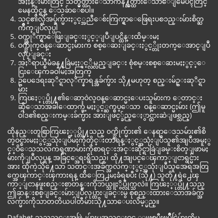
အႏႈန္းမ်ားတြင္ သတ္မွတ္ထားေသာကန႔္သတ္ထားေသာေျမေပၚတြင္
မေနထိုင္ရန္ ေသခ်ာေစပါ။
သင္၏လိုအပ္ခ်က္မ်ားႏွင့္အညီေစ်းကြက္ရွာေဖြေရးပစၥည္းမ်ားစိတ္ႀ
ကိဳက္ျပဳလုပ္ပါ
ဝက္ဘ္ဆုိက္ရွာေဖြးျခင္းႏွင့္ျပဳျပင္ထိန္းထိမ္းမႈ
ဝက္ဘ္ဆိုက္ဝန္ေဆာင္မႈမ်ားက စစ္ေဆးျခင္းႏွင့္တိုးတက္ေအာင္ျပဳ
လုပ္ျခင္း
အႏၲရာယ္စီမံခန႔္ခြဲမႈႏွင့္လိမ္လည္ျခင္း စုံစမ္းစစ္ေဆးမႈႏွင့္ေ
ငြးေၾကခဝါမႈအတြက္
ဥပေဒေရးဆုိင္ရာလုိက္နာရန္အခ်က္မ်ား သို႔မဟုတ္ စည္းမ်ဥ္းဆုိင္ရာ
မ်ား
ကြၽႏ္ုပ္တို႔၏ေဆာ့ဝဲလ္ဝန္ေဆာင္မႈေပးသူမ်ားက ေတာင္း
ဆိုေသာအခါေထာက္ပံ့မႈႏွင့္ဆက္စပ္ေသာ ဝန္ေဆာင္မႈမ်ား (ဤမူ
ဝါဒ၏စည္းကမ္းခ်က္မ်ား အားျဖင့္ခ်ည္ေႏွာင္ထားဆဲျဖစ္သည္)
ထိုနည္းတူစြာကြၽႏ္ုပ္တို႔သည္ ၀က္ဘ္ဆိုက္မ်ား၏ ေနရာေဒသမ်ား၏စိ
တ္ဝင္စားမႈႏွင့္အသုံးျပဳမႈကိုတိုင္းတာရန္ႏွင့္အသုံးျပဳသူ၏အျပဳအမူႏွ
င့္ဝိေသသလကၡဏာမ်ားကိုစာရင္းအင္းဆိုင္ရာခြဲျခမ္းစိတ္ျဖာမႈ
မ်ားကိုျပဳလုပ္ရန္ အခြင့္အေရးရွိသည္၊ ထို႔အျပင္ေၾကာ္ျငာရွင္မ်ား
အား ထိုကဲ့သို႔ေသာ သတင္းအခ်က္အလက္ႏွင့္အသုံးျပဳသူအေရအတြ
က္အေၾကာင္းၾကားရန္ ထိေတြ႕မႈခံရၿပီး (သို႔) သူတို႔ရဲ႕ေၾ
ကာ္ျငာနဖူးစည္းစာတန္းကိုဘယ္သူႏွိပ္လိုက္သလဲ။ ကြၽႏ္ုပ္တို႔သည္
ဤဆန္းစစ္ျခင္းမ်ားျပဳလုပ္ထားျခင္းမွ စုစည္းထားေသာအခ်က္အ
လက္မ်ားကိုသာတတိယပါတီမ်ားသို႔သာေပးလိမ့္မည္။
Dafabet သည္အသင္းအဖြဲ႕မ်ားမွအသင္းဝင္ ္ျဖစ္ၿပီးၿပိဳင္ပြဲမ်ားကိုမ