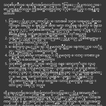
သင္၏ပုဂၢိဳလ္ေရးဆိုင္ရာအခ်က္အလက္မ်ားက ိုကြၽႏ္ုပ္တို႔ကသင့္အားေ
ဖာ္ထုတ္ရန္ကူညီသည္။ ဤအခ်က္အလက္တြင္ပါဝင္ႏိုင္ေသာ္လည္း ကန႔္သတ္မ
ထားပါ။
ကြၽႏ္ုပ္တို႔ႏွင့္အေကာင့္ဖြင့္ေသာအခါ သင္ေပးရမည့္အခ်က္အလ
က္မ်ားမွာ၊ အမည္၊ ေနရပ္လိပ္စာ၊ အီးေမလ္၊ တယ္လီဖုန္းနံပါတ္၊ ေမြးသ
ကၠရာဇ္ႏွင့္ သင္၏အေကာင့္ကိုကူညီတည္ေထာင္ႏိုင္ရန္ႏွင့္္
စီမံခန႔္ခြဲရန္ သင္ထံမွအေသးစိတ္အခ်က္အလက္မ်ား လုိအပ္သည္။
သင္ကြၽႏ္ုပ္တို႔ကိုဆက္သြယ္ပါကကြၽႏ္ုပ္တို႔သည ္သင္၏စာမွတ္တမ္း
မ်ားကိုသိမ္းထားႏိုင္ပါသည္။
ေစ်းကြက္ျမႇင့္တင္ေရး သို႔မဟုတ္ၿပိဳင္ဆိုင္မႈေၾကာင့္သင္ေပးႏိုင္သ
ည့္ မည္သည့္သတင္းအခ်က္အလက္မဆို
၀က္ဘ္ဆိုက္ရွိသင္၏ဂိမ္းကစားနည္း သို႔မဟုတ္ ေလာင္းကစားျခ
င္းဆိုင္ရာ အေသးစိတ္အခ်က္အလက္မ်ား
သင္၏တုံ႕ျပန္မႈႏွင့္အတူေဖာက္သည္ ၀န္ေဆာင္မႈကုိယ္စား လွယ္
မ်ား(တယ္လီဖုန္းသို႔မဟုတ္စကားေျပာမွတဆင့္)။ ၎တို႔အားေ
လ့က်င့္ျခင္း၊ အရည္အေသြးစီမံခန႔္ခြဲျခင္းႏွင့္စိုးရိမ္ပူပန္မႈမ်ားႏွ
င့္ေမးျမန္းခ်က္မ်ားကိုလ်င္ျမန္စြာေျဖရွင္းႏိုင္ရန္ကြၽႏ္ုပ္
တို႔အားကူညီရန္မွတ္ တမ္းတင္ထားေသာသို႔မဟုတ္သိမ္းဆည္း
ထားျခင္းခံရႏိုင္ သည္။
ထို႔အျပင္ဤအေသးစိတ္အခ်က္အလက္မ်ားသည္ကြၽႏ္ုပ္တို႔အားမတူညီေ
သာရည္႐ြယ္ခ်က္မ်ားအတြက္ဆက္သြယ္ရန္ႏွင့္ကြၽႏ္ုပ္တို႔ေပးႏိုင္ေသာအေ
ကာင္းဆုံး ၀ န္ေဆာင္မႈကိုေပးလိမ့္မည္။ ဤကိုယ္ေရးကိုယ္တာအခ်က္အ
လက္မ်ားကို ေစ်းကြက္ ရွာေဖြေရးအတြက္အသုံးျပဳမည္၊ အထူးကမ္းလွ