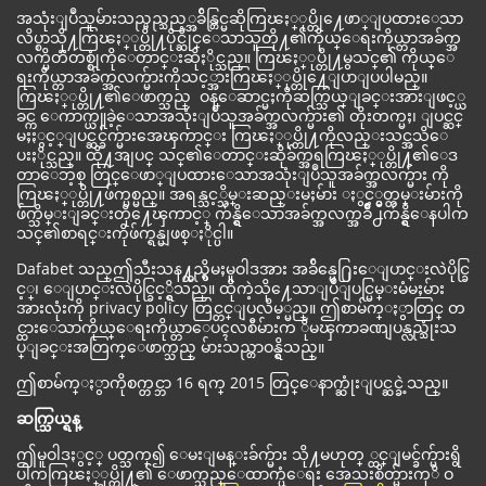
အသုံးျပဳသူမ်ားသည္မည္သည့္အခ်ိန္တြင္မဆိုကြၽႏ္ုပ္တို႔ေဖာ္ျပထားေသာ
လိပ္စာသို႔ကြၽႏ္ုပ္တို႔ပိုင္ဆိုင္ေသာသူတို႔၏ကိုယ္ေရးကိုယ္တာအခ်က္အ
လက္မိတၱဴတစ္စုံကိုေတာင္းဆိုႏိုင္သည္။ ကြၽႏ္ုပ္တို႔မွသင္၏ ကိုယ္ေ
ရးကိုယ္တာအခ်က္အလက္မ်ားကိုသင့္အားကြၽႏ္ုပ္တို႔ေျပာျပပါမည္။
ကြၽႏ္ုပ္တို႔၏ေဖာက္သည္ ဝန္ေဆာင္မႈကိုဆက္သြယ္ျခင္းအားျဖင့္ယ
ခင္က ေကာက္ယူခဲ့ေသာအသုံးျပဳသူအခ်က္အလက္မ်ား၏ တိုးတက္မႈ၊ ျပင္ဆင္
မႈႏွင့္ျပင္ဆင္ခ်က္မ်ားအေၾကာင္း ကြၽႏ္ုပ္တို႔ကိုလည္းသင္အသိေ
ပးႏိုင္သည္။ ထို႔အျပင္ သင္၏ေတာင္းဆိုခ်က္အရကြၽႏ္ုပ္တို႔၏ေဒ
တာေဘ့စ္ တြင္ေဖာ္ျပထားေသာအသုံးျပဳသူအခ်က္အလက္မ်ား ကို
ကြၽႏ္ုပ္တို႔ဖ်က္ပစ္မည္။ အရန္သင့္သိမ္းဆည္းမႈမ်ား ႏွင့္မွတ္တမ္းမ်ားကို
ဖ်က္သိမ္းျခင္းတို႔ေၾကာင့္ က်န္ရွိေသာအခ်က္အလက္အခ်ိဳ႕က်န္ရွိေနပါက
သင္၏စာရင္းကိုဖ်က္ရန္မျဖစ္ႏိုင္ပါ။
Dafabet သည္ဤသီးသန႔္တည္ရွိမႈမူဝါဒအား အခ်ိန္မေ႐ြးေျပာင္းလဲပိုင္ခြ
င့္၊ ေျပာင္းလဲပိုင္ခြင့္ရွိသည္။ ထိုကဲ့သို႔ေသာျပဳျပင္မြမ္းမံမႈမ်ား
အားလုံးကို privacy policy တြင္တင္ျပလိမ့္မည္။ ဤစာမ်က္ႏွာတြင္ တ
င္ထားေသာကိုယ္ေရးကိုယ္တာေပၚလစီမ်ားက ိုမၾကာခဏျပန္လည္သုံးသ
ပ္ျခင္းအတြက္ေဖာက္သည္ မ်ားသည္တာဝန္ရွိသည္။
ဤစာမ်က္ႏွာကိုစက္တင္ဘာ 16 ရက္ 2015 တြင္ေနာက္ဆုံးျပင္ဆင္ခဲ့သည္။
ဆက္သြယ္ရန္
ဤမူဝါဒႏွင့္ ပတ္သက္၍ ေမးျမန္းခ်က္မ်ား သို႔မဟုတ္ ္ထင္ျမင္ခ်က္မ်ားရွိ
ပါကကြၽႏ္ုပ္တို႔၏ ေဖာက္သည္ေထာက္ပံေရး အေသးစိတ္မ်ားကုိ ဝ