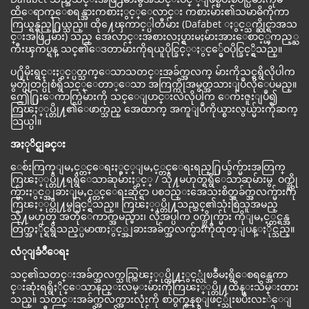
ထိေရာက္ေစရန္အားကစားႏွင့္ေလာင္း ကစားမ်ား၏သမာဓိကိုကာ
ကြယ္ရန္ရည္႐ြယ္သည္။ ထို႔ေၾကာင့္ပါတီမ်ား (Dafabet ႏွင့္သက္ဆိုင္ရာအသ
င္းအဖြဲ႕မ်ား) သည္ အေလာင္းအစားလႈပ္ရွားမႈမ်ားအားေစာင့္ၾကည့္ႀ
ကီးၾကပ္ရန္ သင္၏ေဒတာမ်ားကိုရယူပိုင္ခြင့္ႏွင့္မွ်ေဝပိုင္ခြင့္ရွိသည္။
ပ႐ိုမိုးရွင္းႏွင့္ပတ္သက္ေသာသတင္းအခ်က္အလက္ မ်ားကိုသင္ရရွိလိုပါက
မွတ္ပုံတင္ပုံစံရွိသင့္ေတာ္ေသာ အကြက္ကိုအမွတ္အသားျပဳလိုေပမည္။
ဤေ႐ြးေကာက္ပြဲမ်ားကို သင္ေျပာင္းလဲလိုပါက ေက်းဇူးျပဳ၍
ကြၽႏ္ုပ္တို႔၏ေဖာက္သည္ အေထာက္ အကူျပဳကိုယ္စားလွယ္မ်ားကိုဆက္
သြယ္ပါ။
အႏုိင္ရျခင္း
ေစ်းကြက္ျမႇင့္တင္ေရးႏွင့္ျမႇင့္တင္ေရးရည္႐ြယ္ခ်က္မ်ားအတြက္
ကြၽႏ္ုပ္တို႔ရရွိေသာဆုမ်ားႏွင့္ / သို႔မဟုတ္ရရွိေသာဆုမ်ားမွ ဝက္ဘ္ဆို
က္မ်ားႏွင့္အျခားျမႇင့္တင္ေရးဆိုင္ရာ ပစၥည္းအေသးစိတ္အခ်က္အလက္မ်ားကို
ကြၽႏ္ုပ္တို႔မွခြင့္ရွိသည္။ ကြၽႏ္ုပ္တို႔သည္သင္၏သုံးစြဲသူအမည္
သို႔မဟုတ္ အတိုေကာက္အမည္မ်ား၊ လိုအပ္ပါက ၀က္ဘ္ဆိုက္မ်ား ကိုျမႇင့္တင္ရန္အ
တြက္အႏိုင္ရရွိသည့္ပမာဏႏွင့္အျခားအခ်က္အလက္မ်ားကိုထုတ္ျပန္ႏိုင္သည္။
လံုျခံဳေရး
သင္၏သတင္းအခ်က္အလက္သည္ကြၽႏ္ုပ္တို႔ႏွင့္လုံၿခဳံမႈရွိေစရန္အေကာ
င္းဆုံးရရွိႏိုင္ေသာနည္းလမ္းမ်ားကိုကြၽႏ္ုပ္တို႔ထိန္းသိမ္းထား
သည္။ သတင္းအခ်က္အလက္အားလုံးကို စာဝွက္စနစ္ျဖင့္သုံးၿပီးလႊဲေျ