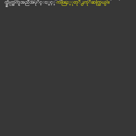
က္ဘ္ဆိုက္အကူအညီအပုိင္းႏွင့္
ကၽြႏ္ုတုိ႕ကုိဆက္သြယ္ပါ။