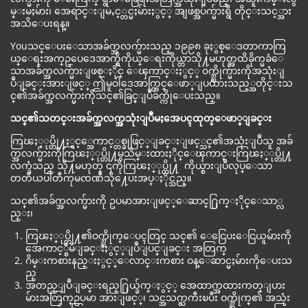
မ္းမႈမ်ား၊ အေရာင္းျမႇင့္တင္မႈမ်ားႏွင့္ အျဖစ္အပ်က္မ်ားရွိ တိုင္းသင့္အား
အသိေပးရန္။
Youသင္ေပးေသာအခ်က္အလက္မ်ားသည္ ၁၉၉၈ ခုႏွစ္ေဒတာကာကြ
ယ္ေရးအက္ဥပေဒေအာက္ရွိကိုယ္ေရးကိုယ္တာသို႔မဟုတ္အထိခိုက္မခံေ
သာအခ်က္အလက္မ်ားျဖစ္ႏိုင္ ေၾကာင္းႏွင့္ ၀က္ဘ္ဆိုက္မ်ားကိုအသုံးျ
ပဳျခင္းအားျဖင့္ ဤမူဝါဒေအာက္တြင္ေဖာ္ျပထားသည့္အတိုင္းသ
င္၏အခ်က္အလက္မ်ားကိုသင္၏ခြင့္ျပဳခ်က္ကိုေပးသည္။
သင္၏သတင္းအခ်က္အလက္အသုံးျပဳမႈအေပၚထုတ္ေဖာ္ျခင္း
ကြၽႏ္ုပ္တို႔ႏွင့္အေကာင့္တစ္ခုဖြင့္ျခင္းျဖင့္သင္၏အသုံးျပဳသူ အခ်
က္အလက္မ်ားကိုကြၽႏ္ုပ္တို႔မွသိမ္းထားႏိုင္ေၾကာင္းကြၽႏ္ုပ္တို႔
လက္ခံသည္ သို႔မဟုတ္ ၎ကိုကြၽႏ္ုပ္တို႔ ကိုယ္စားျပဳလုပ္ေသာ
တတိယပါတီကုမၸဏီသို႔ေပးအပ္ႏိုင္သည္။
သင္၏အခ်က္အလက္မ်ားကို ဥပမာအားျဖင့္ေဆာင္႐ြက္ႏိုင္ေသာ္လ
ည္း၊
ကြၽႏ္ုပ္တို႔၏ဝက္ဘ္ဆိုက္ေပၚတြင္ သင္၏ ေငြေပးေငြယူမ်ားကို
အေကာင့္စီမံျခင္းႏွင့္ျပဳျပင္ျခင္း အတြက္
ဂိမ္းကစားနည္းႏွင့္ေလာင္းကစား ဝန္ေဆာင္မႈမ်ားကိုေပးသ
ည္
အတည္ျပဳျခင္းရည္႐ြယ္ခ်က္ႏွင့္ အေထာက္အထားကတ္ျပား
မ်ားအတြက္ဥပမာ အားျဖင့္၊ သင္အသက္ႀကီးၿပီး ဝက္ဘ္ဆိုက္၏ အသုံး