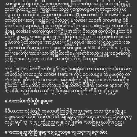
အားျဖင့္မွတ္ပုံတင္ျခင္းလုပ္ငန္းစဥ္အတြင္းသိမ္းဆည္းထားႏိုင္သည္ကို
သတိျပဳသင့္သည္။ ကြတ္ကီးမ်ား သည္ ္ဝက္ဘ္ဆာဗာမွဝက္ဘ္ဘေရာက္ဇာသို႔ေပး
ပို႔သည့္ သတင္းအခ်က္အလက္ေသးငယ္သည္။ ဆာဗာကို browser မွေဒ
တာမ်ားစုေဆာင္းရန္ခြင့္ျပဳသည့္ Browser သင္၏ browsing ပုံစံ
မ်ားကိုေျခရာခံရန္ႏွင့္ လူဦးေရဆိုင္ရာ အေသးစိတ္အခ်က္အလက္မ်ားကို ဖ
န္တီးရန္ cookies မ်ားကိုကြၽႏ္ုပ္တို႔အသုံးျပဳသည္။ ထိုကဲ့သို႔ေသာ ပုံစံ
မ်ားကိုျပန္လည္ဆန္းစစ္ျခင္းႏွင့္ ကြၽႏ္ုပ္တို႔အတြက္သင္၏ ၀န္ေဆာ
င္မႈမ်ားက ိုတိုးတက္ေအာင္ကြၽႏ္ုပ္တို႔လုပ္ေဆာင္ႏိုင္သည့္သတင္းအ
ခ်က္အလက္မ်ားကိုမွတ္တမ္းတင္ျခင္းအားျဖင့္၊ Affiliate system သည္ရ
ည္ၫႊန္းကိုးကားေသာ ဆိုင္ခြဲမ်ားသို႔ေျခရာခံသည့္လုပ္ငန္းစဥ္၏တစ္စိ
တ္တစ္ပိုင္းအေနျဖင့္ cookies မ်ားကိုအသုံးျပဳသည္။
သင္ cookies မ်ားကိုအသုံးျပဳျခင္းမွရရွိေသာ သတင္းအခ်က္အလက္
ကိုမလိုခ်င္ပါကသင့္အား cookie feature ကိုျငင္းပယ္ရန္ သို႔မဟုတ္ လ
က္ခံရန္ခြင့္ျပဳသည့္ browser အမ်ားစုတြင္ ္႐ိုးရွင္းေသာအဆင့္မ်ား
ရွိသည္။ သို႔ေသာ္ ေက်းဇူးျပဳ၍ သတိျပဳပါက cookie option ကို
disable လုပ္ထားပါက ကုိယ္ပုိင္ဝန္ေဆာင္မူကို ထိခိုက္ႏိုင္သည္။
ေဒတာမ်ားကိုဖ်က္ဆီးျခင္း
မီဒီယာအားလုံးတြင္ထိုကုမၸဏီတြင္ပါရွိသည့္အခ်က္ အလက္မ်ားမည္သို႔ပ
င္ျဖစ္ေစကာမူ၊ ကုမၸဏီ၏ အျပန္အလွန္ေလာင္းကစားျခင္းထုတ္
လုပ္မႈ ဆုိက္ ႏွင့္သက္ဆိုင္သည့္အေနျဖင့္လုံၿခဳံေသာစြန႔္ပစ္မႈလိုအပ္သည္။
ေဒတာရယူသုံးစြဲျခင္းႏွင့္အသစ္ေျပာင္းျခင္းမ်ား