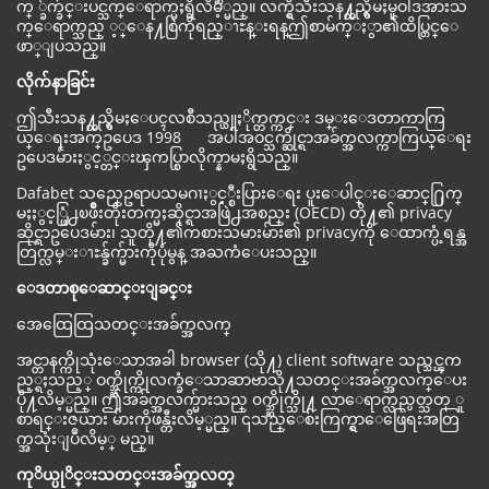
က္ ္ခ်က္ခ်င္းပင္သက္ေရာက္မႈရွိလိမ့္မည္။ လက္ရွိသီးသန႔္တည္ရွိမႈမူဝါဒအားသ
က္ေရာက္သည္ ့္ေန႔စြဲကိုရည္ၫႊန္းရန္ဤစာမ်က္ႏွာ၏ထိပ္တြင္ေ
ဖာ္ျပသည္။
လိုက်နာခြင်း
ဤသီးသန႔္တည္ရွိမႈေပၚလစီသည္ယူႏိုက္တက္ကင္း ဒမ္းေဒတာကာကြ
ယ္ေရးအက္ဥပေဒ 1998 အပါအဝင္သက္ဆိုင္ရာအခ်က္အလက္ကာကြယ္ေရး
ဥပေဒမ်ားႏွင့္တင္းၾကပ္စြာလိုက္နာမႈရွိသည္။
Dafabet သည္ဥေရာပသမဂၢႏွင့္စီးပြားေရး ပူးေပါင္းေဆာင္႐ြက္
မႈႏွင့္ဖြံ႕ၿဖိဳးတိုးတက္မႈဆိုင္ရာအဖြဲ႕အစည္း (OECD) တို႔၏ privacy
ဆိုင္ရာဥပေဒမ်ား၊ သူတို႔၏ကစားသမားမ်ား၏ privacyကို ေထာက္ပံ့ရန္အ
တြက္လမ္းၫႊန္ခ်က္မ်ားကိုပုံမွန္ အႀကံေပးသည္။
ေဒတာစုေဆာင္းျခင္း
အေထြေထြသတင္းအခ်က္အလက္
အင္တာနက္ကိုသုံးေသာအခါ browser (သို႔) client software သည္သင္ၾက
ည့္ရႈသည့္ ဝက္ဘ္ဆိုက္ကိုလက္ခံေသာဆာဗာသို႔သတင္းအခ်က္အလက္ေပး
ပို႔လိမ့္မည္။ ဤအခ်က္အလက္မ်ားသည္ ၀က္ဘ္ဆိုက္သို႔ လာေရာက္လည္ပတ္သတ္ ူ
စာရင္းဇယား မ်ားကိုဖန္တီးလိမ့္မည္။ ၎သည္ေစ်းကြက္ရွာေဖြေရးအတြ
က္အသုံးျပဳလိမ့္ မည္။
ကုိယ္ပုိင္းသတင္းအခ်က္အလတ္