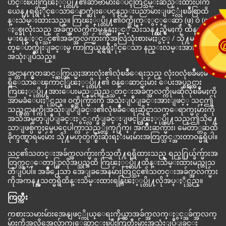
ပာင္းၿပီးကြၽႏ္ုပ္တို႔၏ဆာဗာမ်ားေပၚတြင္သိမ္းဆည္းထားပါက
ယေန႔ရရွိႏိုင္ေသာေနာက္ဆုံးေပၚနည္းပညာမ်ားျဖင့္လုံၿခဳံစြာထိ
န္းသိမ္းထားသည္။ ကြၽႏ္ုပ္တို႔၏ဝက္ဘ္ဆိုက္ႏွင့္ေဆာ့ (ဖ္) ဝဲ (လ္)
ႏွစ္ခုလုံးသည္ အခ်က္အလက္တိက်မွန္ကန္မႈႏွင့္ သီးသန႔္တည္ရွိမႈကို ထိန္းသိ
မ္းရန္ႏွင့္သင္၏အခ်က္အလက္မ်ားကိုအလြဲသုံးစားမႈႏွင့္ / သို႔မဟု
တ္ေပ်ာက္ဆုံးျခင္းမွ ကာကြယ္ရန္ရရွိႏိုင္ေသာ နည္းလမ္းအားလုံးကို
အသုံးျပဳသည္။
အင္တာနက္မွတဆင့္ဆက္သြယ္မႈအားလုံး၏လုံၿခဳံေရးသည္ လုံးဝလုံၿခဳံမႈမ
ရွိေသာေၾကာင့္ကြၽႏ္ုပ္တို႔၏ ၀န္ေဆာင္မႈမ်ား ေပးအပ္စဥ္သင္အား
ကြၽႏ္ုပ္တို႔အားေပးမည့္မည္သည့္သတင္းအခ်က္အလက္ကိုမဆိုလုံၿခဳံမႈကို
အာမခံေပးႏိုင္သည္။ ၀က္ဘ္ဆိုက္မ်ားကို အသုံးျပဳျခင္းအားျဖင့္ သင္ဤ
သည္အင္တာနက္ကိုအသုံးျပဳျခင္း၏လုံၿခဳံေရးဆိုင္ရာသက္ေရာက္မႈမ်ားကို
အသိအမွတ္ျပဳျခင္းႏွင့္လက္ခံျခင္းျဖင့္ကြၽႏ္ုပ္တို႔သည္ဤသို႔ေ
သာျဖစ္ပ်က္မႈမွေပၚေပါက္လာသည့္တိုက္႐ိုက္၊ အက်ိဳးဆက္မ်ား၊ မေတာ္တဆထိ
ခိုက္ဒဏ္ရာရမႈမ်ား သို႔မဟုတ္ပ်က္စီးဆုံးရႈံးမႈမ်ားအတြက္သင့္အားတာ၀န္မရွိပါ။
သင္၏သတင္းအခ်က္အလက္မ်ားကိုသူတို႔ရရွိထားသည့္ ရည္႐ြယ္ခ်က္မ်ားအ
တြက္သင့္ေတာ္စြာလိုအပ္သည္အထိ ကြၽႏ္ုပ္တို႔ထိန္းသိမ္းထားမည္ဟုသ
တိျပဳပါ။ အခ်ိဳ႕ေသာ အေျခအေနမ်ားတြင္သင္၏သတင္းအခ်က္အလက္မ်ား
ကိုအကန႔္အသတ္မရွိထိန္းသိမ္းထားရန္ကြၽႏ္ုပ္တို႔လိုအပ္ႏိုင္သည္။
ကြတ္ကီး
ကစားသမားမ်ားအေနျဖင့္ကိုယ္ေရးကိုယ္တာအခ်က္အလက္ႏွင့္အခ်က္အလက္
မ်ားကိုအလိုအေလွ်ာက္စုေဆာင္းၿပီးကြတ္ကီးမ်ားအသုံးျပဳျခင္း