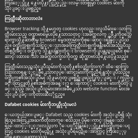
ကြၽႏ္ုပ္တို႔ ႔ေပးပို႔ႏိုင္သည့္နည္းလမ္းတစ္ခုမွာ cookies မ်ားကို
သုံးျခင္းျဖစ္သည္။
ကြတ္ကီးဆိုတာဘာလဲ။
Browser tracking သို႔မဟုတ္ cookies ဟုလည္းလူသိမ်ားေသာကြ
တ္ကီးမ်ားသည္ ဝက္ဘ္ဆာဗာမွေပးပို႔ေသာသတင္းအခ်က္အလက္ ္အခ်ိဳ႕ကိုဝဘ္ဘေ
ရာက္ဇာသို႔ဆာဗာမွ browser မွေဒတာမ်ားကိုစုေဆာင္းရန္ခြင့္ျပဳသ
ည္။ ဝက္ဘ္ဆိုက္တစ္ခုကိုသင္ဖြင့္ေသာအခါကြတ္ကီးတစ္ခုကိုဖန္တီးၿပီးအသုံးျပဳသူ
တစ္ဦးခ်င္း ၀က္ဘ္ဆိုက္ သို႔ျပန္သြားတိုင္း browserကိုျပန္လည္ရယူၿပီး စုေ
ဆာင္းထားေသာ အခ်က္အလက္မ်ားကိုဝက္ဘ္ ဆိုက္ဆာဗာသို႔ေပးပို႔သည္။
ကြတ္ကီးမ်ားသည္အသုံးျပဳသူမ်ားကိုသူတို႔၏ဝဘ္ဆိုက္မ်ားကုိ ထိေရာက္စြာ
သြားလာရန္ႏွင့္အခ်ိဳ႕ေသာလုပ္ေဆာင္မႈမ်ားကိုကူညီရန္အသုံးျပဳသည္။
ဝက္ဘ္ဆိုက္၏အသုံးျပဳမႈ သို႔မဟုတ္ျဖစ္စဥ္ကိုျဖည့္စြက္္ျခင္း / ကူညီျ
ခင္းတြင္သူတို႔၏အဓိကအခန္း႑ာ ေၾကာင့္ cookies မ်ားကိုပိတ္ျ
ခင္းသည္ အသုံးျပဳသူမ်ားအားအခ်ိဳ႕ေသာ website function မ်ားအ
သုံးျပဳျခင္းကိုတားဆီးႏိုင္သည္။
Dafabet cookies မ်ားကိုဘယ္လိုသုံးမလဲ
ေယဘူယ်အားျဖင့္ Dafabet သည္ cookies မ်ားကို အသုံးျပဳ၍ သုံး
စြဲသူအေတြ႕အႀကဳံတိုးတက္ေစသည္။ ပိုမိုေကာင္းမြန္ေသာ
ရႈေထာင့္ႏွင့္နားလည္မႈက ိုေပးႏိုင္ရန္ကြၽႏ္ုပ္တို႔၏ဝက္ဘ္ဆိုက္ေပၚ
တြင္ cookies မ်ားကိုမည္သို႔ အသုံးျပဳရမည္ကိုေအာက္တြင္ ကြၽႏ္ုပ္
တို႔ေဖာ္ျပထားသည္