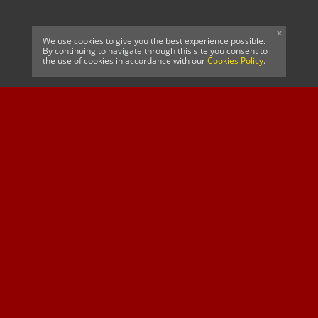
x
We use cookies to give you the best experience possible.
By continuing to navigate through this site you consent to
the use of cookies in accordance with our
Cookies Policy
.
Argentina FA
AFC Bournemouth
Celtic
Sussex
Durham
Warwickshire &
Edgbaston