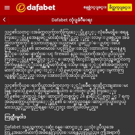
စနစ္ထဲဝင္ျခင္း
ခ်ိတ္ဆက္ျခင္း
Dafabet လုံျခံဳေရး
သင္၏သတင္းအခ်က္အလက္မ်ားကိုကြၽႏ္ုပ္တို႔ႏွင့္ လုံၿခဳံမႈရွိေစရန္
ကြၽႏ္ုပ္တို႔အေနျဖင့္အမ်ားဆုံးရရွိႏိုင္သည္ ့္နည္းလမ္းျဖစ္သည္။ အခ်
က္အလက္မ်ားကုိ သေကၤတနည္းပညာမ်ား ျဖင့္လႊဲေျပာင္းၿပီး
ကြၽႏ္ုပ္တို႔၏ ဆာဗာမ်ားေပၚတြင္သိမ္းဆည္းထားပါက ယေန႔ရ
ရွိႏိုင္ေသာေနာက္ဆုံးေပၚ firewall နည္းပညာကိုအသုံးျပဳသည္။
ကြၽႏ္ုပ္တို႔၏ဝဘ္ဆိုဒ္ႏွင့္ ေဆာ့(ဖ္) ဝဲ(လ္)ႏွစ္ခုစလုံးသည္အခ်က္အလက္
တိက်မွန္ကန္မႈႏွင့္သီးသန႔္တည္ရွိမႈကိုထိန္းသိမ္းရန္ႏွင့္သင္၏အခ်က္အလက္
မ်ားကိုအသုံးျပဳျခင္းႏွင့္ / သို႔မဟုတ္ေပ်ာက္ဆုံးျခင္းမွကာကြ
ယ္ရန္ရရွိႏိုင္သည့္နည္းလမ္းအားလုံးကိုအသုံးျပဳသည္။
သင္၏ကိုယ္ေရးကိုယ္တာအခ်က္အလက္ႏွင့္လုံၿခဳံေရးဆိုင္ရာအျခားေမး
ခြန္းမ်ားသို႔မဟုတ္စိုးရိမ္မႈမ်ားရွိပါက ေက်းဇူးျပဳ၍ ကြၽႏ္ုပ္
တို႔၏ေဖာက္သည္ ဝန္ေဆာင္မႈကိုတစ္ရက္လွ်င္ 24 နာရီႏွင့္တစ္ပတ္ ္လွ်င္ 7 ရက္
အခမဲ့ဆက္သြယ္ပါ။ကြၽႏ္ုပ္တို႔၏ ေဖာက္သည္ဝန္ေဆာင္မႈကိုယ္စားလွယ္
မ်ားသည္သင့္အားကူညီရန္ေပ်ာ္႐ႊင္မႈ ထက္ပိုပါလိမ့္မည္။
ကြတ္ကီးမူဝါဒ
Dafabet သည္အေကာင္းဆုံး ၀န္ေဆာင္မႈႏွင္ ့္အသုံးျပဳသူအေ
တြ႕အႀကဳံမ်ားကိုအခ်ိန္မေ႐ြးပံ့ပိုးေပးရန္ရည္႐ြယ္သည္။ ဤအရာကို