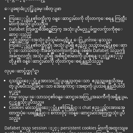
ေျခရာခံႏွင့္ခြဲျခမ္းစိတ္ျဖာ
ကြၽႏ္ုပ္တို႔၏ဝက္ဘ္ဆိုက္ ၀န္ေဆာင္မႈမ်ားကို တိုးတက္ေစရန္ ကြတ္ကီး
မ်ားကိုအသုံးျပဳသည္။
Dafabet တြဲဖက္အစီအစဥ္အတြက္ အသုံးျပဳမည့္အခ်က္အလက္မ်ားကိုစုေ
ဆာင္းသည္
၀ဘ္ဆိုဒ္အတြင္းအသုံးျပဳသူမ်ားမည္သို႔ ေ႐ြ႕လ်ားေနသည္၊
ကြၽႏ္ုပ္တို႔၏ဝက္ဘ္ဆိုက္ကို အသုံးျပဳ၍ ဧည္သည္ သည္မ်ားမည္သို႔စုေဆာ
င္းေသာသတင္းအခ်က္အလက္မ်ားကိုဆန္းစစ္ပါ။ Dafabet သည္ဤ
အခ်က္အလက္ကို အသုံးျပဳ၍ အစီရင္ခံစာမ်ားကိုျပဳစုရန္ႏွင့္ကြၽႏ္ုပ္
တို႔၏ ဝန္ေဆာင္မႈမ်ားကို တိုးတက္ေစရန္ကူညီသည္။
လုပ္ေဆာင္ခ်က္ဆုိင္ရာ
၎သည္ကြၽႏ္ုပ္တို႔အားသင့္ကိုျပန္လည္ပတ္ေသာ ဧည္သည္အျဖစ္အသိအမွ
တ္ျပဳၿပီးသင္လိုခ်င္ေသာ အေၾကာင္းအရာကိုျပသရန္ကူညီပါလိ
မ့္မည္။
ကမ္းလွမ္းေသာသင္၏ဝန္ေဆာင္မႈအေတြ႕အႀကဳံကိုအရွိန္ျမႇ
င့္တင္ရန္အသုံးျပဳသည္။
Cookies မ်ားသည္ကြၽႏ္ုပ္တို႔၏အြန္လိုင္း chat ဧည့္သည္မ်ားအားအေ
ထာက္အပံ့ေပးရန္အြန္လိုင္း စကားဝိုင္းဝန္ေဆာင္မႈမ်ားအတြက္အသုံးျပဳ
သည္။
Dafabet သည္ session ႏွင့္ persistent cookies မ်ားကိုအထူးသျဖ