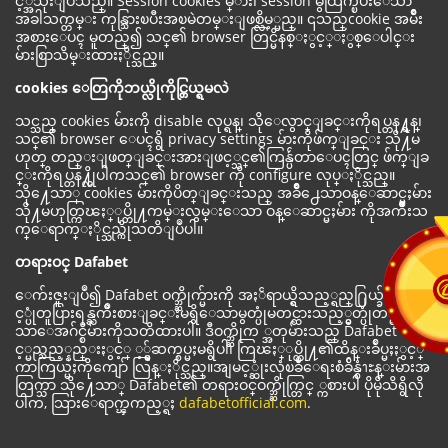
င့္အသုံးျပဳသည္။ Session cookies မ္်ား၊ session မွထြက္ၿပီးေသာ
အခါသက္တမ္း ကုန္သြားၿပီးအၿမဲတမ္းျဖစ္လိမ့္မည္။ ၎သည္cookie အမ်ိဳး
အစားေပၚ မူတည္၍ သင္၏ browser တြင္မိနစ္ႏွင့္ႏွစ္ေပါင္း
မ်ားစြာသိမ္းထားႏိုင္သည္။
cookies ေတြကိုဘယ္လိုကိုင္တြယ္ရမလဲ
သင္သည္ cookies မ်ားကို disable လုပ္ရန္၊ သိုေလွာင္ျခင္းကိုရပ္တန႔္ရန္၊
သင္၏ browser ေပၚရွိ privacy settings မ်ားကိုဖ်က္ျခင္း သို႔မ
ဟုတ္ တည္းျဖတ္ျခင္းအားျဖင့္သင္၏ကြန္ပ်ဴတာေပၚတြင္ ဖ်က္ျခ
င္းကိုရပ္တန႔္လိုပါကသင္၏ browser ကို configure လုပ္ႏိုင္သည္။
သို႔ေသာ္ cookies မ်ားကိုပိတ္ျခင္းသည္ အခ်ိဳ႕ေသာဝန္ေဆာင္မႈမ်ား
သို႔မဟုတ္ကြၽႏ္ုပ္တို႔ကမ္းလွမ္းေသာ ဝန္ေဆာင္မႈမ်ား ကိုအက်ိဳးသ
က္ေရာက္ႏိုင္သည္ကိုသတိျပဳပါ။
တရားဝင္ Dafabet
ေက်းဇူးျပဳ၍ Dafabet ဝက္ဘ္ဆိုက္မ်ားကို အႏၲရာယ္ရွိသည့္ရည္႐ြယ္ခ်က္ျဖ
င့္ပုံတူပြားရန္ႀကိဳးစားျခင္းမရွိေသာမွတ္ပုံမတင္ထားသည့္မွတ္ပုံတင္မရွိေ
သာေအဂ်င္စီမ်ားကိုသတိထားပါ။ ဒီဝက္ဘ္ဆိုက ္အတုမ်ားသည္ Dafabet ႏွ
င့္မည္သည့္နည္းႏွင့္ ့္မွ်ဆက္စပ္မႈမရွိပါ၊ ကြၽႏ္ုပ္တို႔၏ထိန္းခ်ဳပ္မႈႏွင့္
ကာကြယ္မႈကိုကျော် လြန္ႏိုင္သည္။အျမင့္ဆုံးလုံၿခဳံေရးစံခ်ိန္စံၫႊန္းမ်ားအ
တြက္သာ သို႔ေသာ္ Dafabet၏ တရားဝင္ဝက္ဘ္ဆိုက္တြင္ ္ကစားပါ ပိုမိုသိရွိလို
ပါက, သြားေရာက္ၾကည့္ရႈ
dafabetofficial.com
.