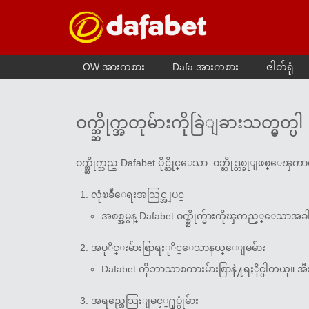
OW အားကစား
Dafa အားကစား
ဇါတ်ရုံ
ဝက္ဘ္ဆိုက္အတုမ်ားကိုခြဲျခားသတ္မွတ္ပါ
ဝက္ဘ္ဆိုက္သည္ Dafabet ပိုင္ဆိုင္ေသာ ဝဘ္ဆိုဒ္တစ္ခုျဖစ
လုံၿခဳံေရးအသြင္အျပင္
အစစ္အမွန္ Dafabet ဝက္ဘ္ဆိုက္မ်ားကိုၾကည့္ေ
အပုိင္းမ်ားစြာရႏုိင္ေသာနယ္ေျမမ်ား
Dafabet ကိုဘာသာစကားမ်ားစြာနဲ႔ရႏိုင္ပါတယ္။ အီးေမ
အရည္အေသြးျမင့္႐ုပ္ပုံမ်ား