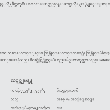
စ္တစ္ခု သို႔ခ်ိတ္ဆက္ၿပီး Dafabet ေဖာက္သည္ဝန္ေဆာင္မႈသို႔ေပးပို႔ျခင္းျဖင
ဖစ္ၿပီးအားကစားေလာင္းျခင္း၊ အြန္လိုင္းေလာင္းကစား႐ုံ၊ အြန္လိုင္းဖဲခ်ပ္
္ေဆာင္မႈေပးခဲ့သည္။ ဖိလစ္ပိုင္တြင္လိုင္စင္ရၿပီး စည္းမ်ဥ္းသတ္မွတ္ထားသ
လင့္အျမန္႔
ကၽြႏ္ုပ္တုိ႔ႏွင့္ဆုိင္
မိတ္ဖက္ကုမၸဏီ
သည္
အစစ္ Vs အတုခြဲျခားျခ
အသံုးျပဳမႈကန္႔သတ္ခ်က္
င္း