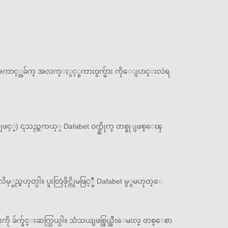
ကာင့္အခ်က္ အလက္ႏွင့္စကားဝွက္မ်ား ကိုေျပာင္းလဲရ
္းျဖင့္) ၎သည္တကယ့္ Dafabet ဝက္ဘ္ဆိုက္ တစ္ခုျဖစ္ေၾ
္မဟုတ္ပါ။ ပူးတြဲဖိုင္ကိုမဖြင့္မီ Dafabet မွွမဟုတ္ေ
းကို ခ်က္ခ်င္းဆက္သြယ္ပါ။ သံသယျဖစ္ဖြယ္အီးေမးလ္ တစ္ေစာ