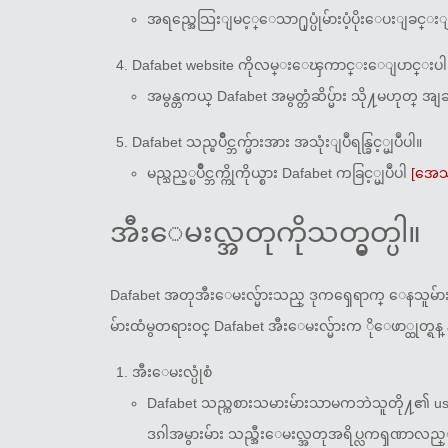
အရည္အေသြးျမင့္ေသာ႐ုပ္ပုံမ်ားပံ့ပိုးေပးျ
Dafabet website ကိုလမ္းေၾကာင္းေျပာင္းပါ
အမွန္တကယ္ Dafabet အမွတ္တံဆိပ္မ်ား သို႔မဟုတ္ အျခား
Dafabet သည္ၿပိဳင္ဘက္မ်ားအား အသုံးျပဳရန္ခြင့္မျပဳပါ။
မည္သည့္ၿပိဳင္ဘက္ကိုကိုယ္စား Dafabet ကခြင့္မျပဳပါ
[အေသ
အီးေမးလ္အတုကိုသတ္မွတ္ပါ။
Dafabet အတုအီးေမးလ္မ်ားသည္ ဒုကၡေရာက္ ေနသူမ်ားအာ
မ်ားထံမွတရားဝင္ Dafabet အီးေမးလ္မ်ားက ိုေဖာ္ထု
အီးေမးလ္ပုံစံ
Dafabet သည္ကစားသမားမ်ားသာမကဘဲသူတို႔၏ usern
ဒၵါအမွားမ်ား သည္အီးေမးလ္အတုအရိပ္လကၡဏာလည္း